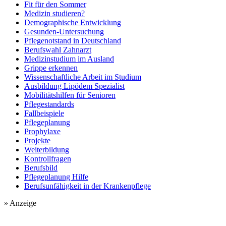
Fit für den Sommer
Medizin studieren?
Demographische Entwicklung
Gesunden-Untersuchung
Pflegenotstand in Deutschland
Berufswahl Zahnarzt
Medizinstudium im Ausland
Grippe erkennen
Wissenschaftliche Arbeit im Studium
Ausbildung Lipödem Spezialist
Mobilitätshilfen für Senioren
Pflegestandards
Fallbeispiele
Pflegeplanung
Prophylaxe
Projekte
Weiterbildung
Kontrollfragen
Berufsbild
Pflegeplanung Hilfe
Berufsunfähigkeit in der Krankenpflege
» Anzeige