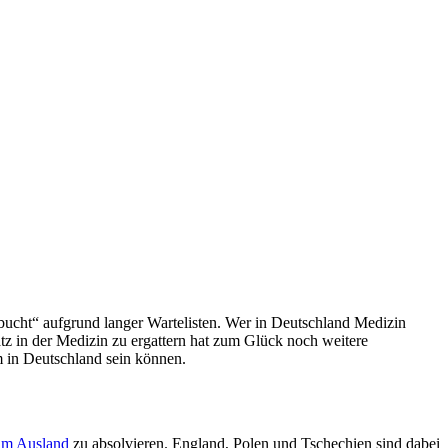
bucht“ aufgrund langer Wartelisten. Wer in Deutschland Medizin
latz in der Medizin zu ergattern hat zum Glück noch weitere
m in Deutschland sein können.
im Ausland
zu absolvieren. England, Polen und Tschechien sind dabei