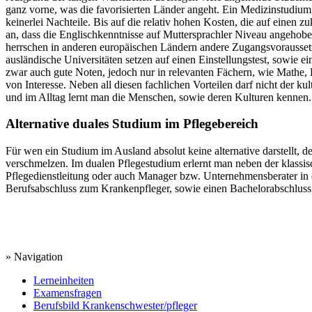
ganz vorne, was die favorisierten Länder angeht. Ein Medizinstudium,
keinerlei Nachteile. Bis auf die relativ hohen Kosten, die auf eine
an, dass die Englischkenntnisse auf Muttersprachler Niveau angehob
herrschen in anderen europäischen Ländern andere Zugangsvoraussetz
ausländische Universitäten setzen auf einen Einstellungstest, sowie
zwar auch gute Noten, jedoch nur in relevanten Fächern, wie Mathe, Bi
von Interesse. Neben all diesen fachlichen Vorteilen darf nicht der k
und im Alltag lernt man die Menschen, sowie deren Kulturen kennen.
Alternative duales Studium im Pflegebereich
Für wen ein Studium im Ausland absolut keine alternative darstellt, 
verschmelzen. Im dualen Pflegestudium erlernt man neben der klassis
Pflegedienstleitung oder auch Manager bzw. Unternehmensberater in e
Berufsabschluss zum Krankenpfleger, sowie einen Bachelorabschluss 
» Navigation
Lerneinheiten
Examensfragen
Berufsbild Krankenschwester/pfleger