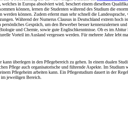
 welches in Europa absolviert wird, beschert einem dieselben Qualifik
n zukommen können, lernen die Studenten während des Studium die enorm
en werden können. Zudem erlernt man sehr schnell die Landessprache, 
ungen. Während der Numerus Clausus in Deutschland extrem hoch ist, 
 ein persönliches Gespräch, um den Bewerber besser kennenzulernen un
ologie und Chemie, sowie gute Englischkenntnisse. Ob es im Abitur ledi
ulturelle Vorteil im Ausland vergessen werden. Für mehrere Jahre lebt m
der kann überlegen in den Pflegebereich zu gehen. In einem dualen Stud
chen Pflege auch organisatorische und führende Aspekte. Im Studium we
inem Pflegeheim arbeiten kann. Ein Pflegestudium dauert in der Regel a
im jeweiligen Bereich.